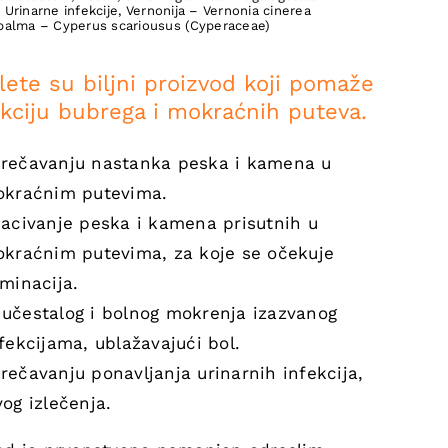
,
Urinarne infekcije
,
Vernonija – Vernonia cinerea
palma – Cyperus scariousus (Cyperaceae)
ete su biljni proizvod koji pomaže
kciju bubrega i mokraćnih puteva.
rečavanju nastanka peska i kamena u
okraćnim putevima.
bacivanje peska i kamena prisutnih u
okraćnim putevima, za koje se očekuje
minacija.
učestalog i bolnog mokrenja izazvanog
fekcijama, ublažavajući bol.
ečavanju ponavljanja urinarnih infekcija,
og izlečenja.