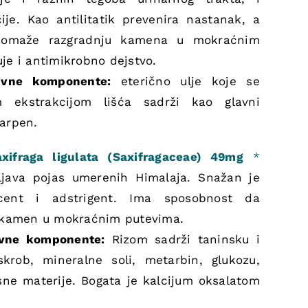
ije. Kao antilitatik prevenira nastanak, a
k pomaže razgradnju kamena u mokraćnim
je i antimikrobno dejstvo.
tivne komponente:
eterično ulje koje se
m ekstrakcijom lišća sadrži kao glavni
arpen.
xifraga ligulata (Saxifragaceae) 49mg
*
eljava pojas umerenih Himalaja. Snažan je
lcent i adstrigent. Ima sposobnost da
i kamen u mokraćnim putevima.
ivne komponente:
Rizom sadrži taninsku i
skrob, mineralne soli, metarbin, glukozu,
isne materije. Bogata je kalcijum oksalatom