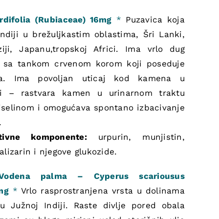
rdifolia (Rubiaceae) 16mg
*
Puzavica koja
ndiji u brežuljkastim oblastima, Šri Lanki,
ziji, Japanu,tropskoj Africi. Ima vrlo dug
en sa tankom crvenom korom koji poseduje
tva. Ima povoljan uticaj kod kamena u
ci – rastvara kamen u urinarnom traktu
iselinom i omogućava spontano izbacivanje
.
tivne komponente:
urpurin, munjistin,
lizarin i njegove glukozide.
 Vodena palma – Cyperus scariousus
mg
*
Vrlo rasprostranjena vrsta u dolinama
 u Južnoj Indiji. Raste divlje pored obala