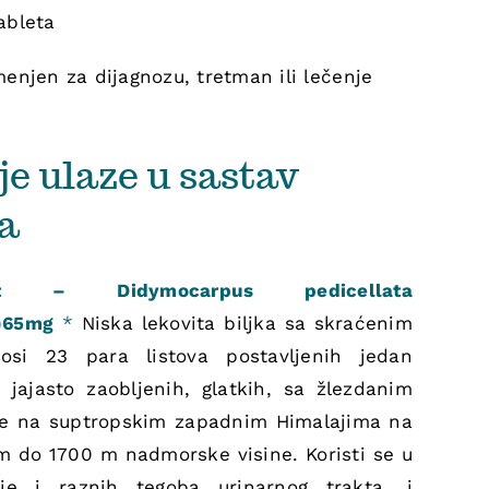
ableta
enjen za dijagnozu, tretman ili lečenje
je ulaze u sastav
a
t – Didymocarpus pedicellata
)65mg
*
Niska lekovita biljka sa skraćenim
osi 23 para listova postavljenih jedan
jajasto zaobljenih, glatkih, sa žlezdanim
se na suptropskim zapadnim Himalajima na
 do 1700 m nadmorske visine. Koristi se u
sije i raznih tegoba urinarnog trakta, i