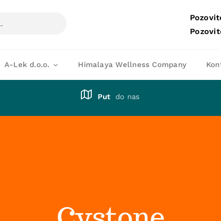
Pozovit
Pozovit
A-Lek d.o.o.
Himalaya Wellness Company
Kon
Put
do nas
Cystone