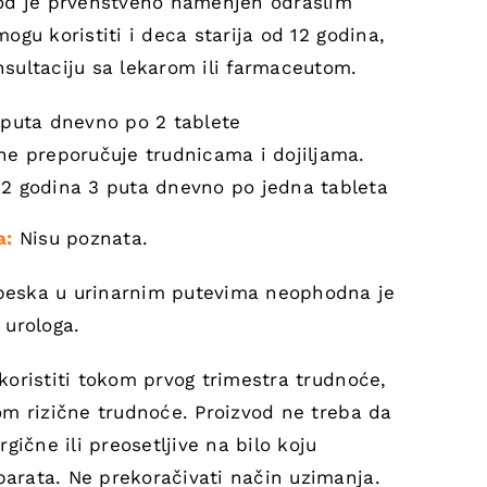
od je prvenstveno namenjen odraslim
ogu koristiti i deca starija od 12 godina,
sultaciju sa lekarom ili farmaceutom.
 puta dnevno po 2 tablete
ne preporučuje trudnicama i dojiljama.
12 godina 3 puta dnevno po jedna tableta
a:
Nisu poznata.
eska u urinarnim putevima neophodna je
 urologa.
oristiti tokom prvog trimestra trudnoće,
om rizične trudnoće. Proizvod ne treba da
rgične ili preosetljive na bilo koju
rata. Ne prekoračivati način uzimanja.