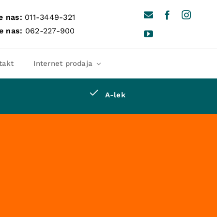
e nas:
011-3449-321
e nas:
062-227-900
takt
Internet prodaja
A-lek