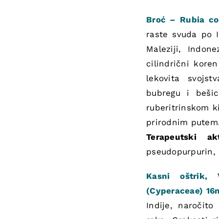
Broć – Rubia co
raste svuda po I
Maleziji, Indone
cilindrični kor
lekovita svojs
bubregu i beši
ruberitrinskom k
prirodnim putem
Terapeutski ak
pseudopurpurin, a
Kasni oštrik,
(Cyperaceae) 16
Indije, naročito