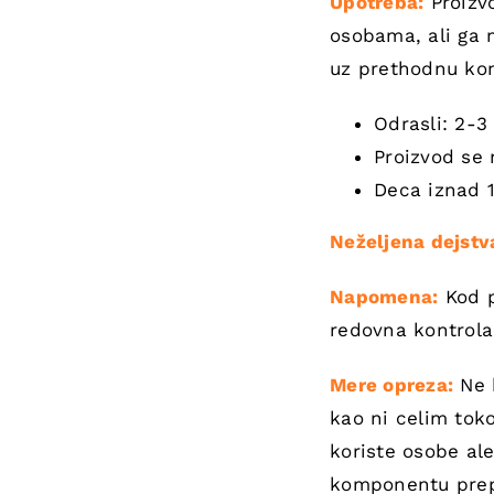
Upotreba:
Proizv
osobama, ali ga m
uz prethodnu kon
Odrasli: 2-3
Proizvod se 
Deca iznad 
Neželjena dejstv
Napomena:
Kod p
redovna kontrola
Mere opreza:
Ne k
kao ni celim tok
koriste osobe ale
komponentu prepa