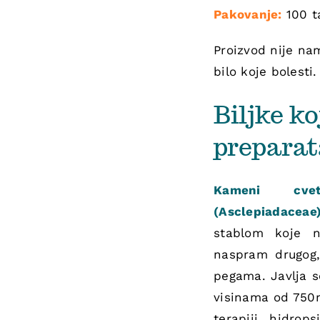
Pakovanje:
100 t
Proizvod nije nam
bilo koje bolesti.
Biljke ko
preparat
Kameni cve
(Asclepiadaceae
stablom koje n
naspram drugog, 
pegama. Javlja 
visinama od 750m
terapiji hidrop