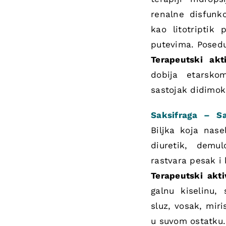
renalne disfunkc
kao litotripti
putevima. Posedu
Terapeutski ak
dobija etarsko
sastojak didimok
Saksifraga – Sa
Biljka koja nas
diuretik, demu
rastvara pesak 
Terapeutski akt
galnu kiselinu, 
sluz, vosak, mir
u suvom ostatku.