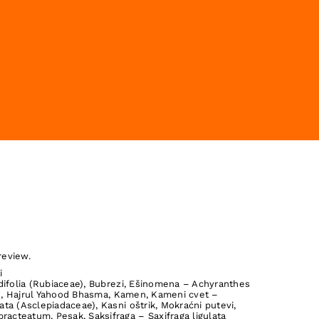
review.
i
ifolia (Rubiaceae)
,
Bubrezi
,
Ešinomena – Achyranthes
)
,
Hajrul Yahood Bhasma
,
Kamen
,
Kameni cvet –
ata (Asclepiadaceae)
,
Kasni oštrik
,
Mokraćni putevi
,
bracteatum
,
Pesak
,
Saksifraga – Saxifraga ligulata