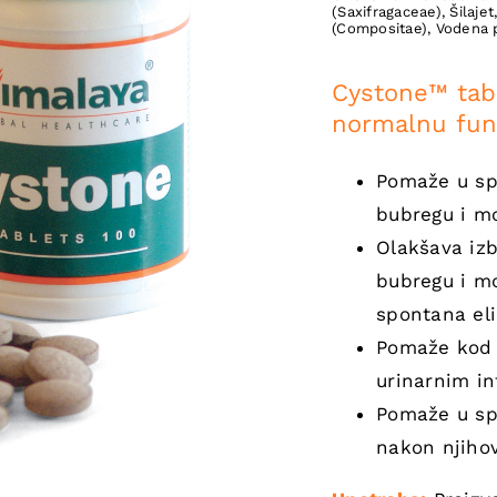
(Saxifragaceae)
,
Šilajet
(Compositae)
,
Vodena 
Cystone™ tabl
normalnu fun
Pomaže u sp
bubregu i m
Olakšava iz
bubregu i m
spontana eli
Pomaže kod 
urinarnim in
Pomaže u spr
nakon njihov