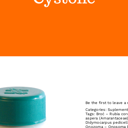
Be the first to leave a 
Categories:
Suplement
Tags:
Broć – Rubia cord
aspera (Amarantaceae
Didymocarpus pedicell
Onozoma – Onosoma 