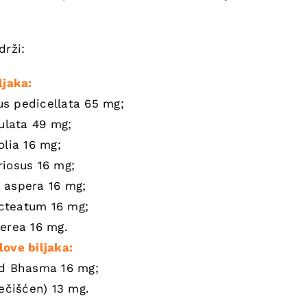
drži:
ljaka:
s pedicellata 65 mg;
gulata 49 mg;
olia 16 mg;
riosus 16 mg;
 aspera 16 mg;
cteatum 16 mg;
erea 16 mg.
ove biljaka:
od Bhasma 16 mg;
rečišćen) 13 mg.