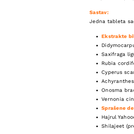
Sastav:
Jedna tableta sa
Ekstrakte bi
Didymocarpu
Saxifraga li
Rubia cordif
Cyperus sca
Achyranthes
Onosma bra
Vernonia cin
Sprašene del
Hajrul Yaho
Shilajeet (p