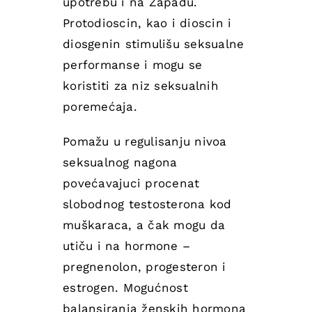
upotrebu i na Zapadu.
Protodioscin, kao i dioscin i
diosgenin stimulišu seksualne
performanse i mogu se
koristiti za niz seksualnih
poremećaja.
Pomažu u regulisanju nivoa
seksualnog nagona
povećavajuci procenat
slobodnog testosterona kod
muškaraca, a čak mogu da
utiču i na hormone –
pregnenolon, progesteron i
estrogen. Mogućnost
balansiranja ženskih hormona