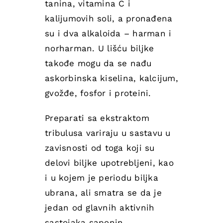
tanina, vitamina C i
kalijumovih soli, a pronađena
su i dva alkaloida – harman i
norharman. U lišću biljke
takođe mogu da se nađu
askorbinska kiselina, kalcijum,
gvožđe, fosfor i proteini.
Preparati sa ekstraktom
tribulusa variraju u sastavu u
zavisnosti od toga koji su
delovi biljke upotrebljeni, kao
i u kojem je periodu biljka
ubrana, ali smatra se da je
jedan od glavnih aktivnih
sastojaka saponin