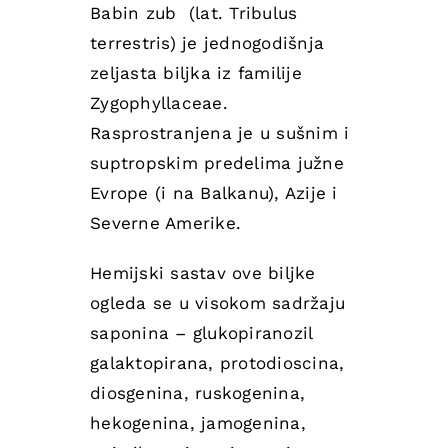
Babin zub (lat. Tribulus
terrestris) je jednogodišnja
zeljasta biljka iz familije
Zygophyllaceae.
Rasprostranjena je u sušnim i
suptropskim predelima južne
Evrope (i na Balkanu), Azije i
Severne Amerike.
Hemijski sastav ove biljke
ogleda se u visokom sadržaju
saponina – glukopiranozil
galaktopirana, protodioscina,
diosgenina, ruskogenina,
hekogenina, jamogenina,