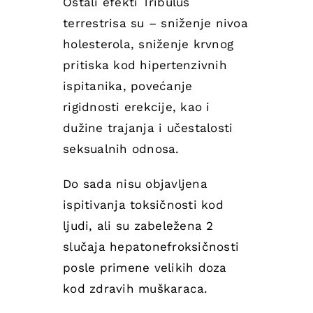
Ostali efekti Tribulus
terrestrisa su – sniženje nivoa
holesterola, sniženje krvnog
pritiska kod hipertenzivnih
ispitanika, povećanje
rigidnosti erekcije, kao i
dužine trajanja i učestalosti
seksualnih odnosa.
Do sada nisu objavljena
ispitivanja toksičnosti kod
ljudi, ali su zabeležena 2
slučaja hepatonefroksičnosti
posle primene velikih doza
kod zdravih muškaraca.