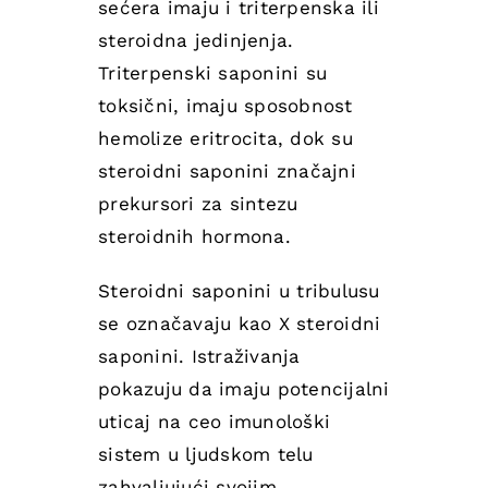
sećera imaju i triterpenska ili
steroidna jedinjenja.
Triterpenski saponini su
toksični, imaju sposobnost
hemolize eritrocita, dok su
steroidni saponini značajni
prekursori za sintezu
steroidnih hormona.
Steroidni saponini u tribulusu
se označavaju kao X steroidni
saponini. Istraživanja
pokazuju da imaju potencijalni
uticaj na ceo imunološki
sistem u ljudskom telu
zahvaljujući svojim