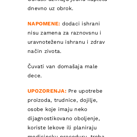
dnevno uz obrok.
NAPOMENE:
dodaci ishrani
nisu zamena za raznovsnu i
uravnoteženu ishranu i zdrav
način zivota.
Čuvati van domašaja male
dece.
UPOZORENJA:
Pre upotrebe
proizoda, trudnice, dojilje,
osobe koje imaju neko
dijagnostikovano oboljenje,
koriste lekove ili planiraju
medicinsku proceduru, treba