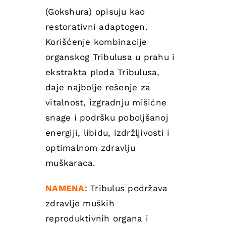
(Gokshura) opisuju kao
restorativni adaptogen.
Korišćenje kombinacije
organskog Tribulusa u prahu i
ekstrakta ploda Tribulusa,
daje najbolje rešenje za
vitalnost, izgradnju mišićne
snage i podršku poboljšanoj
energiji, libidu, izdržljivosti i
optimalnom zdravlju
muškaraca.
NAMENA:
Tribulus podržava
zdravlje muških
reproduktivnih organa i