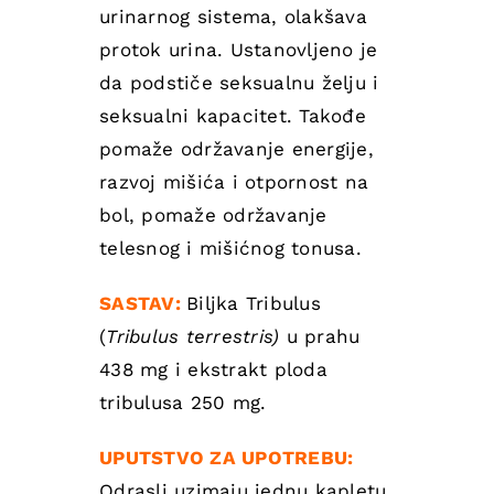
urinarnog sistema, olakšava
protok urina. Ustanovljeno je
da podstiče seksualnu želju i
seksualni kapacitet. Takođe
pomaže održavanje energije,
razvoj mišića i otpornost na
bol, pomaže održavanje
telesnog i mišićnog tonusa.
SASTAV:
Biljka Tribulus
(
Tribulus terrestris)
u prahu
438 mg i ekstrakt ploda
tribulusa 250 mg.
UPUTSTVO ZA UPOTREBU:
Odrasli uzimaju jednu kapletu