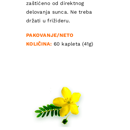
zaštićeno od direktnog
delovanja sunca. Ne treba
držati u frižideru.
PAKOVANJE/NETO
KOLIČINA:
60 kapleta (41g)