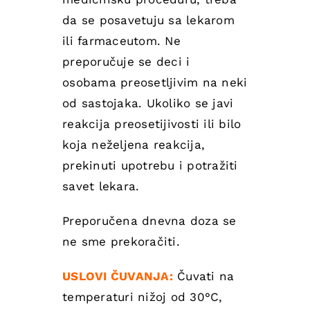
da se posavetuju sa lekarom
ili farmaceutom. Ne
preporučuje se deci i
osobama preosetljivim na neki
od sastojaka. Ukoliko se javi
reakcija preosetijivosti ili bilo
koja neželjena reakcija,
prekinuti upotrebu i potražiti
savet lekara.
Preporučena dnevna doza se
ne sme prekoračiti.
USLOVI ČUVANJA:
Čuvati na
temperaturi nižoj od 30°C,