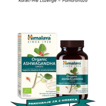
Koflet-H® Lozenge – Pomorandža
DETAILS