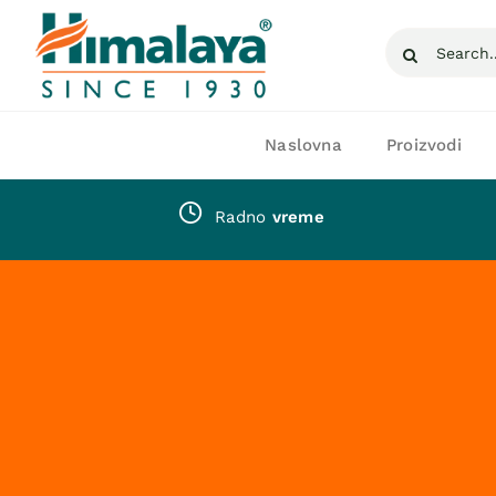
Skip
Search
to
for:
content
Naslovna
Proizvodi
Radno
vreme