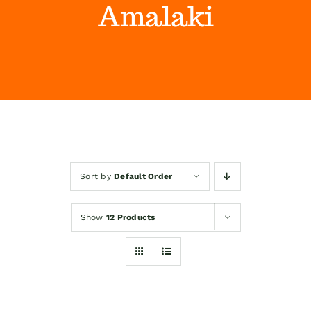
Amalaki
Himalaya Wellness Company
Kontakt
Internet prodaja
Sort by
Default Order
Show
12 Products