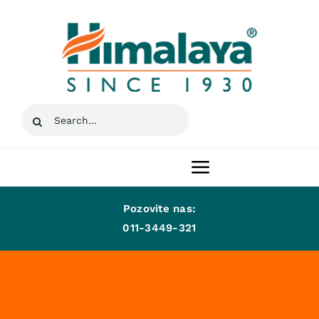
Skip
to
content
Search
for:
Toggle
Navigation
Pozovite nas:
Naslovna
011-3449-321
Proizvodi
A-Lek d.o.o.