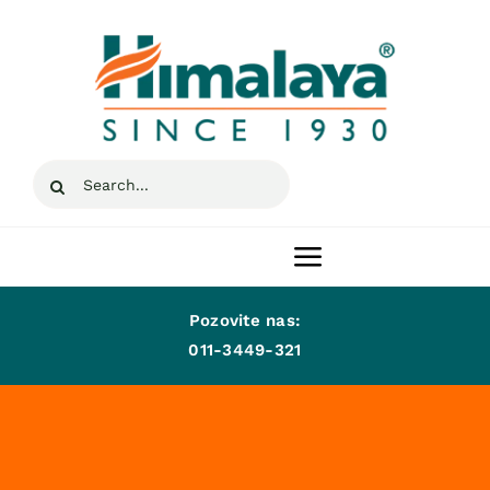
Skip
to
content
Search
for:
Toggle
Navigation
Pozovite nas:
Naslovna
011-3449-321
Proizvodi
A-Lek d.o.o.