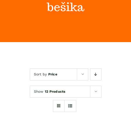
bešika
Himalaya Wellness Company
Kontakt
Internet prodaja
Sort by
Price
Show
12 Products