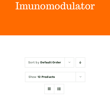
Imunomodulator
Himalaya Wellness Company
Kontakt
Internet prodaja
Sort by
Default Order
Show
12 Products