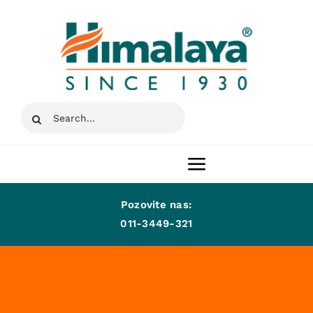
Skip
to
content
Search
for:
Toggle
Navigation
Pozovite nas:
Naslovna
011-3449-321
Proizvodi
A-Lek d.o.o.